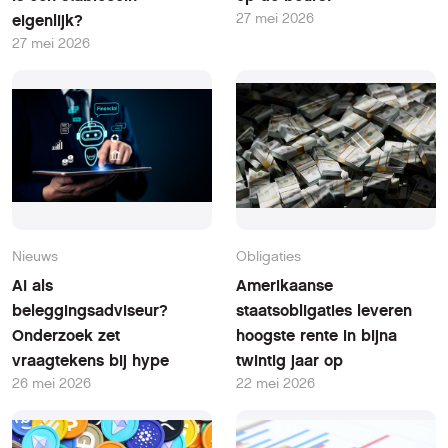
27 mei 2026
eigenlijk?
27 mei 2026
Nieuws
Obligaties
AI als
Amerikaanse
beleggingsadviseur?
staatsobligaties leveren
Onderzoek zet
hoogste rente in bijna
vraagtekens bij hype
twintig jaar op
26 mei 2026
22 mei 2026