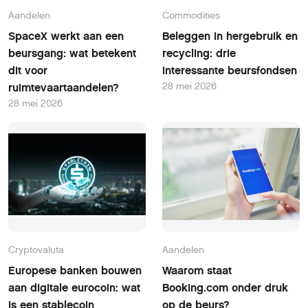
Aandelen
Commodities
SpaceX werkt aan een
Beleggen in hergebruik en
beursgang: wat betekent
recycling: drie
dit voor
interessante beursfondsen
28 mei 2026
ruimtevaartaandelen?
28 mei 2026
Cryptovaluta
Aandelen
Europese banken bouwen
Waarom staat
aan digitale eurocoin: wat
Booking.com onder druk
is een stablecoin
op de beurs?