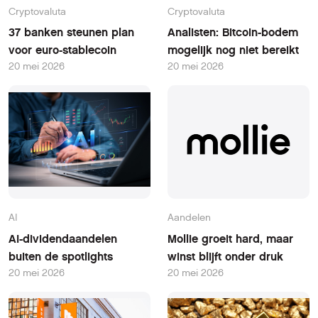
Cryptovaluta
Cryptovaluta
37 banken steunen plan
Analisten: Bitcoin-bodem
voor euro-stablecoin
mogelijk nog niet bereikt
20 mei 2026
20 mei 2026
AI
Aandelen
AI-dividendaandelen
Mollie groeit hard, maar
buiten de spotlights
winst blijft onder druk
20 mei 2026
20 mei 2026