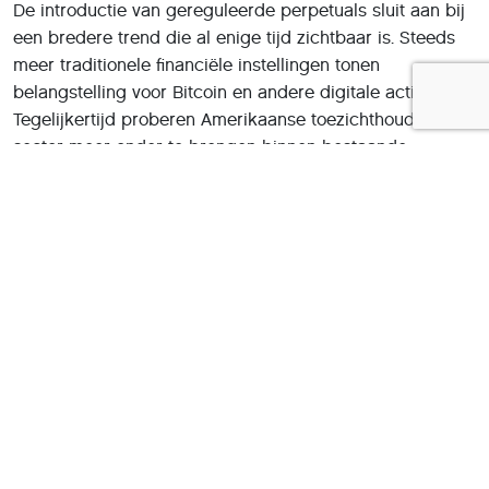
De introductie van gereguleerde perpetuals sluit aan bij
een bredere trend die al enige tijd zichtbaar is. Steeds
meer traditionele financiële instellingen tonen
belangstelling voor Bitcoin en andere digitale activa.
Tegelijkertijd proberen Amerikaanse toezichthouders de
sector meer onder te brengen binnen bestaande
financiële regelgeving.
Eerder werden al verschillende Bitcoin-ETF's
goedgekeurd. Daarnaast kregen nieuwe Bitcoin-opties
toestemming van toezichthouders, waardoor
professionele beleggers steeds meer instrumenten
krijgen om risico's af te dekken of op koersbewegingen
in te spelen.
Voor grote vermogensbeheerders, hedgefondsen en
institutionele investeerders zijn dergelijke producten
vaak aantrekkelijker dan het rechtstreeks beheren van
cryptomunten. Zij kunnen hierdoor binnen een