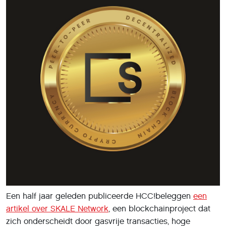
Een half jaar geleden publiceerde HCC!beleggen
een
artikel over SKALE Network
, een blockchainproject dat
zich onderscheidt door gasvrije transacties, hoge