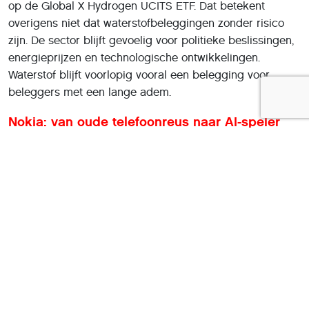
op de Global X Hydrogen UCITS ETF. Dat betekent
overigens niet dat waterstofbeleggingen zonder risico
zijn. De sector blijft gevoelig voor politieke beslissingen,
energieprijzen en technologische ontwikkelingen.
Waterstof blijft voorlopig vooral een belegging voor
beleggers met een lange adem.
Nokia: van oude telefoonreus naar AI-speler
Bij veel mensen roept Nokia vooral herinneringen op aan
de beroemde Nokia 3310. Jaren geleden was Nokia
marktleider in mobiele telefoons, totdat het bedrijf werd
ingehaald door Apple en Samsung. Daarna leek Nokia
langzaam uit beeld te verdwijnen.
Toch gebeurt er achter de schermen iets opvallends.
Nokia probeert zichzelf opnieuw uit te vinden, maar deze
keer niet als smartphonebedrijf. Het Finse concern richt
zich steeds meer op AI, datacenters en
netwerktechnologie. Vooral de samenwerking met Nvidia