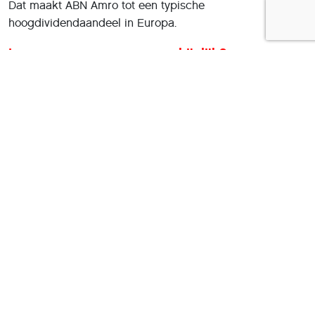
Dat maakt ABN Amro tot een typische
hoogdividendaandeel in Europa.
Is een overname onwaarschijnlijk?
Het management benadrukte dat “ABN Amro niet te koop
staat”, maar feitelijk geldt voor elke beursgenoteerde
bank dat zij wél te koop is als de prijs goed genoeg is.
Potentiële gegadigden waar de markt al langer over
speculeert:
* BNP Paribas
* Deutsche Bank
* KBC wordt soms genoemd, maar lijkt minder
waarschijnlijk.
Hoewel een overname geen scenario is om op te
rekenen, vergroot het wel de optiewaarde van het
aandeel op de langere termijn.
Beoordeling van de strategiedag