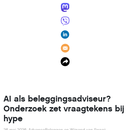
AI als beleggingsadviseur?
Onderzoek zet vraagtekens bij
hype
26 mei 2026
,
AdvanceBeleggen en Wijnand van Swaaij