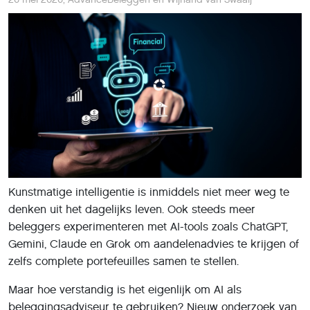
Kunstmatige intelligentie is inmiddels niet meer weg te
denken uit het dagelijks leven. Ook steeds meer
beleggers experimenteren met AI-tools zoals ChatGPT,
Gemini, Claude en Grok om aandelenadvies te krijgen of
zelfs complete portefeuilles samen te stellen.
Maar hoe verstandig is het eigenlijk om AI als
beleggingsadviseur te gebruiken? Nieuw onderzoek van