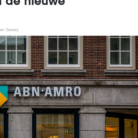
 de nieuwe
an Swaaij