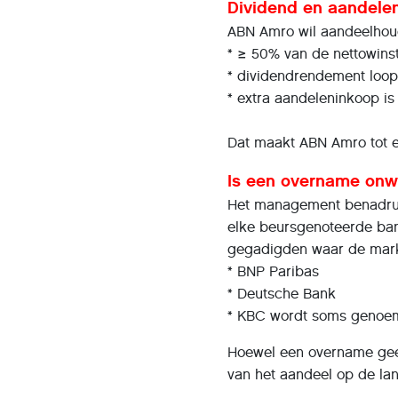
Dividend en aandelen
ABN Amro wil aandeelhou
* ≥ 50% van de nettowinst
* dividendrendement loop
* extra aandeleninkoop is 
Dat maakt ABN Amro tot e
Is een overname onwa
Het management benadrukte
elke beursgenoteerde bank
gegadigden waar de markt
* BNP Paribas
* Deutsche Bank
* KBC wordt soms genoemd,
Hoewel een overname geen
van het aandeel op de lan