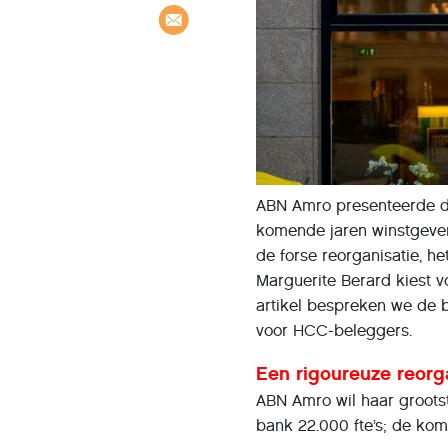
ABN Amro presenteerde d
komende jaren winstgeven
de forse reorganisatie, h
Marguerite Berard kiest v
artikel bespreken we de b
voor HCC-beleggers.
Een rigoureuze reorg
ABN Amro wil haar groots
bank 22.000 fte’s; de ko