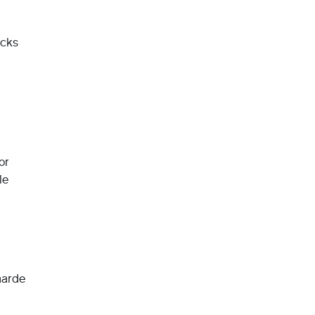
acks
or
le
aarde