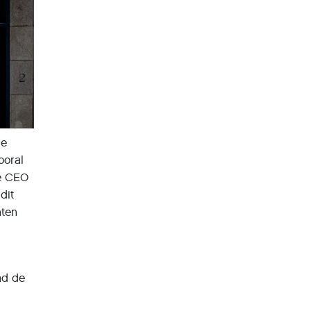
de
ooral
we CEO
dit
hten
ad de