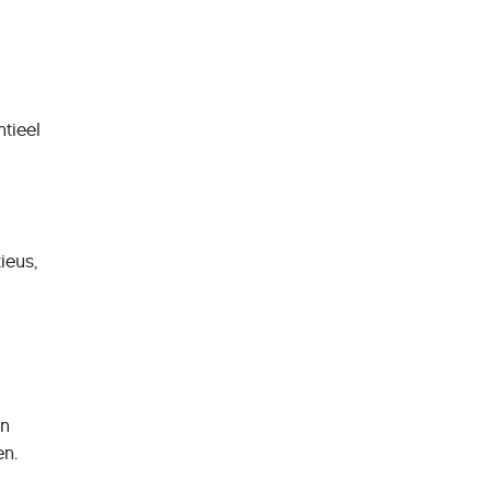
tieel
ieus,
en
en.