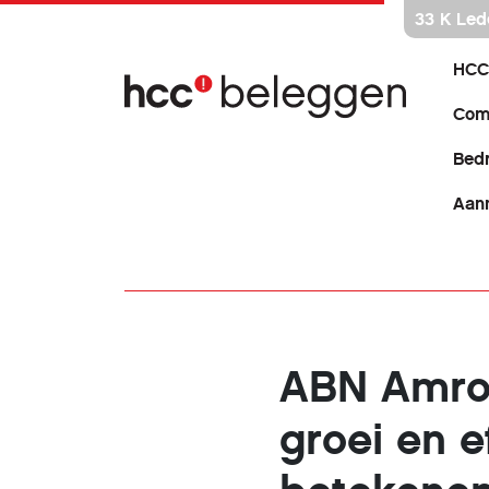
Ga
33 K Led
direct
naar
HCC
inhoud
Com
Bedr
Aan
ABN Amro 
groei en e