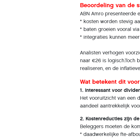
Beoordeling van de s
ABN Amro presenteerde een
* kosten worden stevig a
* baten groeien vooral vi
* integraties kunnen mee
Analisten verhogen voorzi
naar €26 is logisch.Toch b
realiseren, en de inflatiev
Wat betekent dit voo
1. Interessant voor divid
Het vooruitzicht van een
aandeel aantrekkelijk voo
2. Kostenreducties zijn de
Beleggers moeten de kome
* daadwerkelijke fte-afb