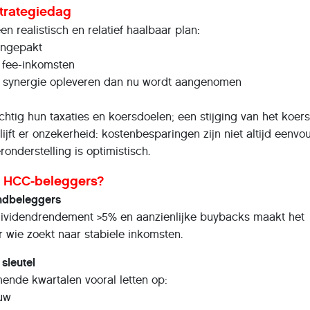
trategiedag
 realistisch en relatief haalbaar plan:
angepakt
a fee-inkomsten
r synergie opleveren dan nu wordt aangenomen
chtig hun taxaties en koersdoelen; een stijging van het koer
lijft er onzekerheid: kostenbesparingen zijn niet altijd eenvo
eronderstelling is optimistisch.
r HCC-beleggers?
endbeleggers
 dividendrendement >5% en aanzienlijke buybacks maakt het
r wie zoekt naar stabiele inkomsten.
 sleutel
nde kwartalen vooral letten op:
ouw