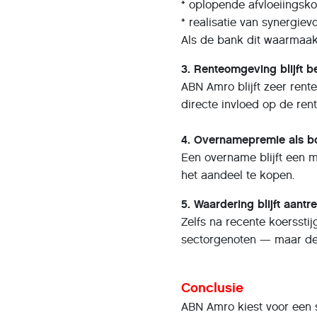
* oplopende afvloeiingsk
* realisatie van synergiev
Als de bank dit waarmaakt
3. Renteomgeving blijft 
ABN Amro blijft zeer ren
directe invloed op de ren
4. Overnamepremie als bon
Een overname blijft een 
het aandeel te kopen.
5. Waardering blijft aantre
Zelfs na recente koerssti
sectorgenoten — maar de 
Conclusie
ABN Amro kiest voor een s