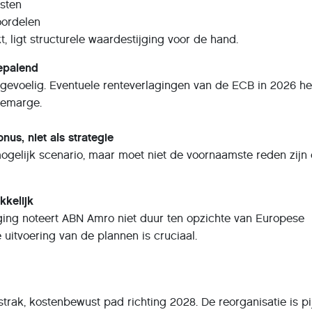
osten
oordelen
, ligt structurele waardestijging voor de hand.
bepalend
tegevoelig. Eventuele renteverlagingen van de ECB in 2026 h
temarge.
us, niet als strategie
mogelijk scenario, maar moet niet de voornaamste reden zijn
kkelijk
jging noteert ABN Amro niet duur ten opzichte van Europese
uitvoering van de plannen is cruciaal.
trak, kostenbewust pad richting 2028. De reorganisatie is pij