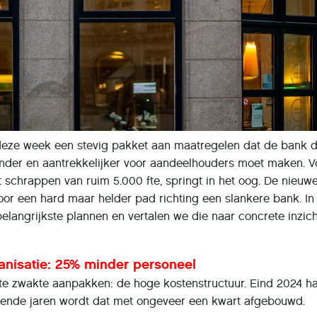
eze week een stevig pakket aan maatregelen dat de bank 
der en aantrekkelijker voor aandeelhouders moet maken. V
et schrappen van ruim 5.000 fte, springt in het oog. De nieu
oor een hard maar helder pad richting een slankere bank. In 
elangrijkste plannen en vertalen we die naar concrete inzic
anisatie: 25% minder personeel
te zwakte aanpakken: de hoge kostenstructuur. Eind 2024 h
mende jaren wordt dat met ongeveer een kwart afgebouwd.