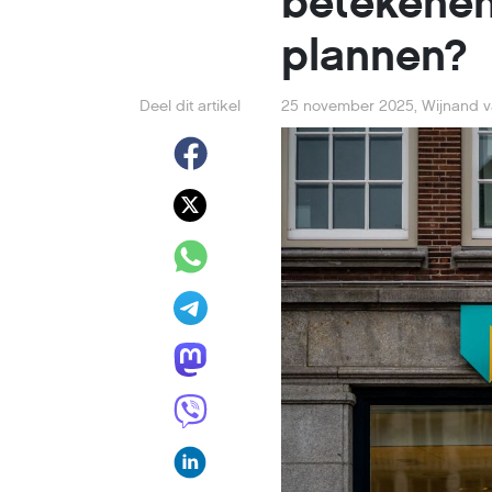
betekenen
plannen?
Deel dit artikel
25 november 2025
,
Wijnand v