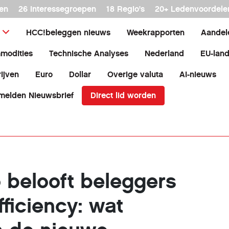
en
26 interessegroepen
18 Regio's
20+ Ledenvoordele
HCC!beleggen nieuws
Weekrapporten
Aandel
modities
Technische Analyses
Nederland
EU-lan
ijven
Euro
Dollar
Overige valuta
AI-nieuws
Direct lid worden
melden Nieuwsbrief
belooft beleggers
fficiency: wat