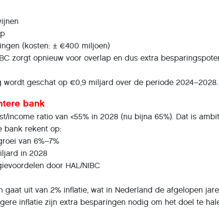
wijnen
op
elingen (kosten: ± €400 miljoen)
IBC zorgt opnieuw voor overlap en dus extra besparingspoten
g wordt geschat op €0,9 miljard over de periode 2024–2028.
ëntere bank
/income ratio van <55% in 2028 (nu bijna 65%). Dat is ambit
De bank rekent op:
ngroei van 6%–7%
iljard in 2028
gievoordelen door HAL/NIBC
n gaat uit van 2% inflatie, wat in Nederland de afgelopen jar
hogere inflatie zijn extra besparingen nodig om het doel te hal