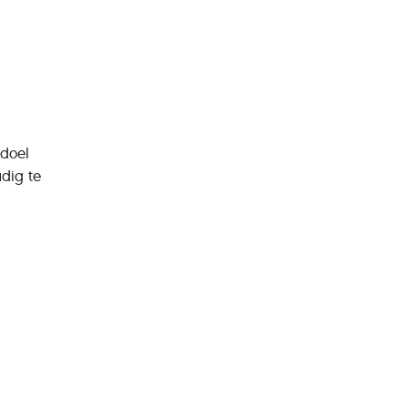
sdoel
udig te