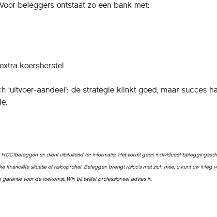
 Voor beleggers ontstaat zo een bank met:
d
extra koersherstel
sch ‘uitvoer-aandeel’: de strategie klinkt goed, maar succes h
ie.
or HCC!beleggen en dient uitsluitend ter informatie. Het vormt geen individueel beleggingsad
financiële situatie of risico­profiel. Beleggen brengt risico’s met zich mee; u kunt uw inleg v
garantie voor de toekomst. Win bij twijfel professioneel advies in.