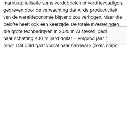
marktkapitalisatie soms verdubbelen of verdrievoudigen,
gedreven door de verwachting dat AI de productiviteit
van de wereldeconomie blijvend zou verhogen. Maar die
belofte heeft ook een keerzijde. De totale investeringen
die grote techbedrijven in 2025 in AI steken, bedragen
naar schatting 400 miljard dollar – volgend jaar nog
meer. Dat geld gaat vooral naar hardware (zoals chips,
servers en netwerken) en minder naar concrete
toepassingen die direct inkomsten opleveren. Beleggers
vragen zich nu af of de hype niet te ver is
doorgeschoten. De verwachting dat elk bedrijf binnen
een paar jaar zijn winst zou verdubbelen dankzij AI, blijkt
moeilijk houdbaar. De realiteit is dat veel projecten zich
nog in een experimentele fase bevinden, met hoge
kosten en onzekere opbrengsten.
Verschil tussen hype en waarde
Volgens analisten van The Wall Street Journal is het