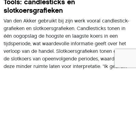
Tools: candlesticks en
slotkoersgrafieken
Van den Akker gebruikt bij zijn werk vooral candlestick-
grafieken en slotkoersgrafieken. Candlesticks tonen in
één oogopslag de hoogste en laagste koers in een
tijdsperiode, wat waardevolle informatie geeft over het
verloop van de handel. Slotkoersgrafieken tonen enkel
de slotkoers van opeenvolgende periodes, waardoor
deze minder ruimte laten voor interpretatie. “Ik gebruik
een combinatie van beide,” zegt hij. “Dat geeft
duidelijkheid én nuance. Vooral de slotkoersgrafiek is
handig als je twijfelt.”
Beheers je risico’s
Volgens Van den Akker is risicobeheersing minstens zo
belangrijk als het juiste instapmoment. “Technische
analyse helpt je inschatten of een trend waarschijnlijk
doorzet. Maar niets is zeker – het gaat om