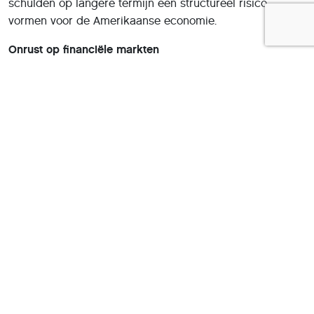
schulden op langere termijn een structureel risico
vormen voor de Amerikaanse economie.
Onrust op financiële markten
Ook geopolitieke spanningen en onzekerheid over
economische groei spelen een rol. Financiële markten
proberen voortdurend in te schatten hoe sterk de
economie blijft groeien en hoe centrale banken zullen
reageren. Daardoor kunnen obligatierentes soms snel
bewegen.
Waarom is dit belangrijk voor aandelen?
Veel beleggers kijken vooral naar aandelenkoersen,
maar de obligatiemarkt heeft enorme invloed op vrijwel
alle financiële markten. Wanneer staatsobligaties een
hogere rente bieden, worden ze aantrekkelijker ten
opzichte van aandelen. Sommige beleggers verschuiven
dan geld van aandelen naar obligaties. Dat kan druk
zetten op aandelenmarkten.