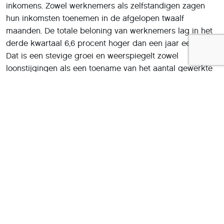
inkomens. Zowel werknemers als zelfstandigen zagen
hun inkomsten toenemen in de afgelopen twaalf
maanden. De totale beloning van werknemers lag in het
derde kwartaal 6,6 procent hoger dan een jaar eerder.
Dat is een stevige groei en weerspiegelt zowel
loonstijgingen als een toename van het aantal gewerkte
uren. Belangrijk voor huishoudens is dat ook het reëel
beschikbare inkomen is gestegen. Dat betekent dat de
inkomensgroei sterker was dan de prijsstijgingen. Na
correctie voor inflatie lag het reëel beschikbare inkomen
in het derde kwartaal 3,5 procent hoger dan een jaar
eerder. Voor veel huishoudens betekent dit een
voorzichtig herstel van de koopkracht, na jaren waarin
inflatie zwaar drukte op de bestedingsruimte.
Wat betekent dit voor beleggers?
Voor beleggers is dit economische beeld overwegend
positief. Een bredere economische groei ondersteunt