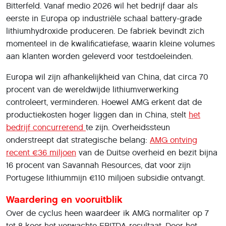
Bitterfeld. Vanaf medio 2026 wil het bedrijf daar als
eerste in Europa op industriële schaal battery-grade
lithiumhydroxide produceren. De fabriek bevindt zich
momenteel in de kwalificatiefase, waarin kleine volumes
aan klanten worden geleverd voor testdoeleinden.
Europa wil zijn afhankelijkheid van China, dat circa 70
procent van de wereldwijde lithiumverwerking
controleert, verminderen. Hoewel AMG erkent dat de
productiekosten hoger liggen dan in China, stelt
het
bedrijf concurrerend
te zijn. Overheidssteun
onderstreept dat strategische belang:
AMG ontving
recent €36 miljoen
van de Duitse overheid en bezit bijna
16 procent van Savannah Resources, dat voor zijn
Portugese lithiummijn €110 miljoen subsidie ontvangt.
Waardering en vooruitblik
Over de cyclus heen waardeer ik AMG normaliter op 7
tot 8 keer het verwachte EBITDA-resultaat. Door het