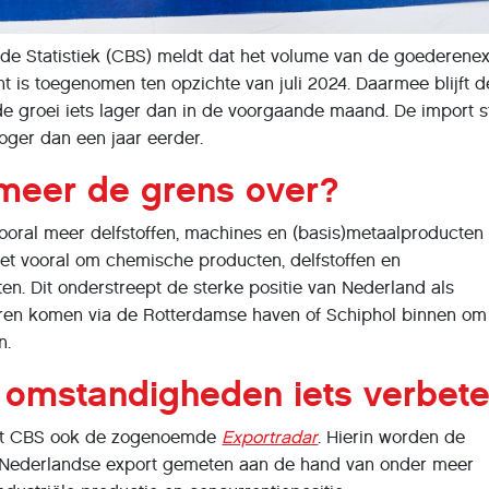
 de Statistiek (CBS) meldt dat het volume van de goederene
nt is toegenomen ten opzichte van juli 2024. Daarmee blijft d
 de groei iets lager dan in de voorgaande maand. De import 
hoger dan een jaar eerder.
 meer de grens over?
vooral meer delfstoffen, machines en (basis)metaalproducten u
et vooral om chemische producten, delfstoffen en
en. Dit onderstreept de sterke positie van Nederland als
ren komen via de Rotterdamse haven of Schiphol binnen om 
n.
: omstandigheden iets verbet
het CBS ook de zogenoemde
Exportradar
. Hierin worden de
Nederlandse export gemeten aan de hand van onder meer