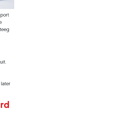
xport
e
steeg
it.
later
erd