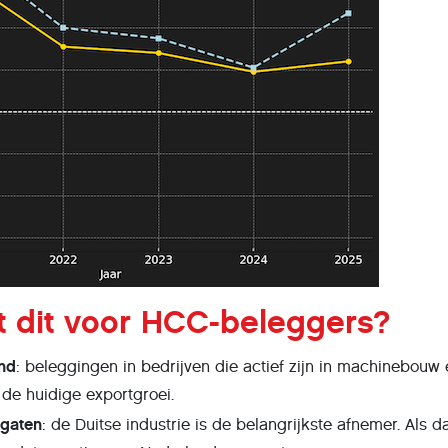
t dit voor HCC-beleggers?
end
: beleggingen in bedrijven die actief zijn in machinebouw
 de huidige exportgroei.
 gaten
: de Duitse industrie is de belangrijkste afnemer. Als d