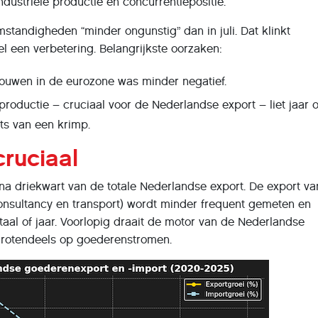
dustriële productie en concurrentiepositie.
tandigheden “minder ongunstig” dan in juli. Dat klinkt
el een verbetering. Belangrijkste oorzaken:
ouwen in de eurozone was minder negatief.
 productie – cruciaal voor de Nederlandse export – liet jaar 
ats van een krimp.
 cruciaal
na driekwart van de totale Nederlandse export. De export va
consultancy en transport) wordt minder frequent gemeten en
rtaal of jaar. Voorlopig draait de motor van de Nederlandse
grotendeels op goederenstromen.