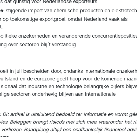
, is dat gunstig voor Nederlandse exporteurs.
ie
: stijgende import van chemische producten en elektrotec
 op toekomstige exportgroei, omdat Nederland vaak als
t.
politieke onzekerheden en veranderende concurrentiepositie
ding over sectoren blijft verstandig.
eit in juli bescheiden door, ondanks internationale onzeker
 Duitsland en de eurozone geeft hoop voor de komende maan
signaal dat industrie en technologie belangrijke pijlers blijv
ige sectoren onderhevig blijven aan internationale
: Dit artikel is uitsluitend bedoeld ter informatie en vormt gé
ies. Beleggen brengt risico’s met zich mee, waaronder het ri
 verliezen. Raadpleeg altijd een onafhankelijk financieel adv