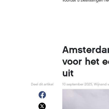
voordat u beslissingen ne
Amsterdam
voor het e
uit
Deel dit artikel
10 september 2025
,
Wijnand v