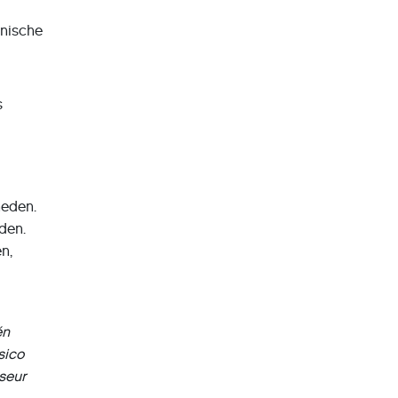
hnische
s
heden.
den.
en,
én
sico
iseur