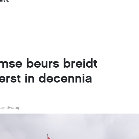
emt.
se beurs breidt
erst in decennia
an Swaaij