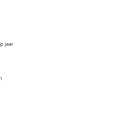
op jaar
n