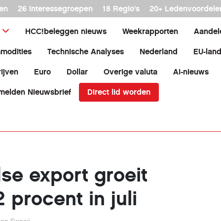
en
26 interessegroepen
18 Regio's
20+ Ledenvoordele
HCC!beleggen nieuws
Weekrapporten
Aandel
modities
Technische Analyses
Nederland
EU-lan
ijven
Euro
Dollar
Overige valuta
AI-nieuws
Direct lid worden
melden Nieuwsbrief
se export groeit
 procent in juli