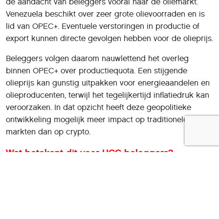
de aandacht van beleggers vooral naar de oliemarkt.
Venezuela beschikt over zeer grote olievoorraden en is
lid van OPEC+. Eventuele verstoringen in productie of
export kunnen directe gevolgen hebben voor de olieprijs.
Beleggers volgen daarom nauwlettend het overleg
binnen OPEC+ over productiequota. Een stijgende
olieprijs kan gunstig uitpakken voor energieaandelen en
olieproducenten, terwijl het tegelijkertijd inflatiedruk kan
veroorzaken. In dat opzicht heeft deze geopolitieke
ontwikkeling mogelijk meer impact op traditionele
markten dan op crypto.
Wat betekent dit voor HCC-beleggers?
Voor HCC-leden die beleggen in Bitcoin of andere
cryptovaluta laat deze situatie zien dat geopolitiek
nieuws niet automatisch leidt tot paniekverkopen. De
markt lijkt volwassen genoeg om onderscheid te maken
tussen tijdelijke spanningen en structurele risico’s.