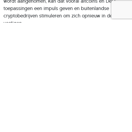
wordt aangenomen, kan dat vooral altcoins en DeFi-
toepassingen een impuls geven en buitenlandse
cryptobedrijven stimuleren om zich opnieuw in de VS te
vestigen.
Signalen uit het netwerk
Ook binnen het Bitcoin-netwerk zelf zijn interessante
signalen zichtbaar. Een daling van de hashrate wijst op
druk bij miners, maar historisch gezien ging dit vaak
vooraf aan positieve koersbewegingen. Tegelijk staan
miners onder druk door hogere kosten en
verschuivingen richting AI-datacenters, wat de dynamiek
op langere termijn kan veranderen.
Wat betekent dit voor HCC-beleggers?
Voor HCC-beleggers betekent dit dat Bitcoin en crypto
zich in een overgangsfase bevinden. De institutionele
adoptie biedt een structurele basis die in eerdere cycli
ontbrak. Tegelijk blijven volatiliteit, sentiment en macro-