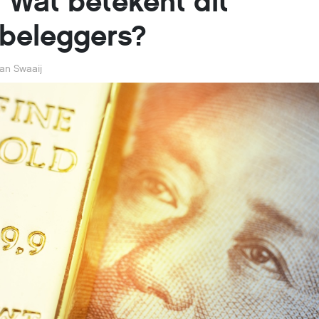
 Wat betekent dit
beleggers?
an Swaaij