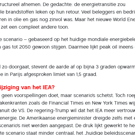
ructureel afnemen. De gedachte: de energietransitie zou
le brandstoffen leken op hun retour. Veel beleggers en bedr
eren in olie en gas nog zinvol was. Maar het nieuwe World En
 zet een compleet andere toon.
ve scenario – gebaseerd op het huidige mondiale energiebel
en gas tot 2050 gewoon stijgen. Daarmee lijkt peak oil ineens
d zo doorgaat, stevent de aarde af op bijna 3 graden opwarm
e in Parijs afgesproken limiet van 1,5 graad.
ziging van het IEA?
 geen voorspellingen doet, maar scenario’s schetst. Toch roe
Zakenkranten zoals de Financial Times en New York Times wi
anuit de VS. De regering-Trump wil dat het IEA meer vertrou
ele energie. De Amerikaanse energieminister dreigde zelfs met
 scenario’s niet werden aangepast. De druk lijkt gewerkt te h
te scenario staat minder centraal, het „huidige beleidsscenar