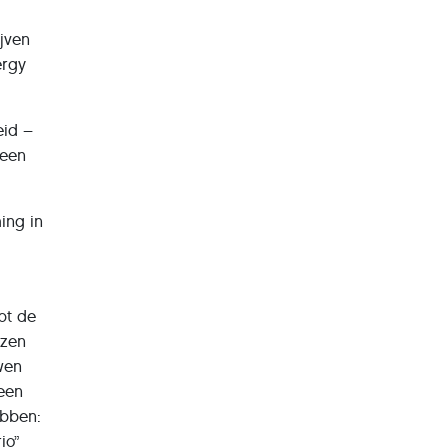
ijven
ergy
eid –
 een
ing in
pt de
jzen
wen
 een
ebben:
io”