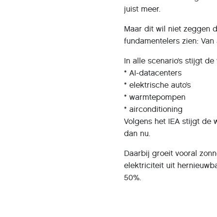
juist meer.
Maar dit wil niet zeggen da
fundamentelers zien: Van a
In alle scenario’s stijgt d
* AI-datacenters
* elektrische auto’s
* warmtepompen
* airconditioning
Volgens het IEA stijgt de
dan nu.
Daarbij groeit vooral zon
elektriciteit uit hernieuw
50%.
De conclusie van IEA-
“Het tijdperk van elektrif