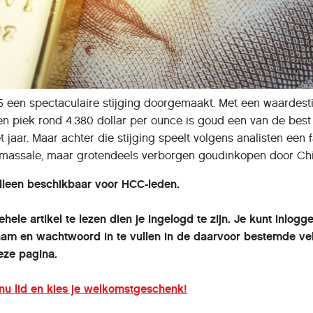
5 een spectaculaire stijging doorgemaakt. Met een waardest
en piek rond 4.380 dollar per ounce is goud een van de best
 jaar. Maar achter die stijging speelt volgens analisten een 
: massale, maar grotendeels verborgen goudinkopen door Ch
 alleen beschikbaar voor HCC-leden.
ele artikel te lezen dien je ingelogd te zijn. Je kunt inlogg
am en wachtwoord in te vullen in de daarvoor bestemde ve
eze pagina.
nu lid en kies je welkomstgeschenk!