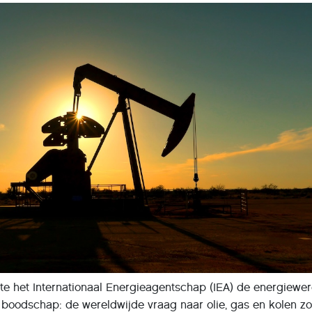
te het Internationaal Energieagentschap (IEA) de energiewe
boodschap: de wereldwijde vraag naar olie, gas en kolen z