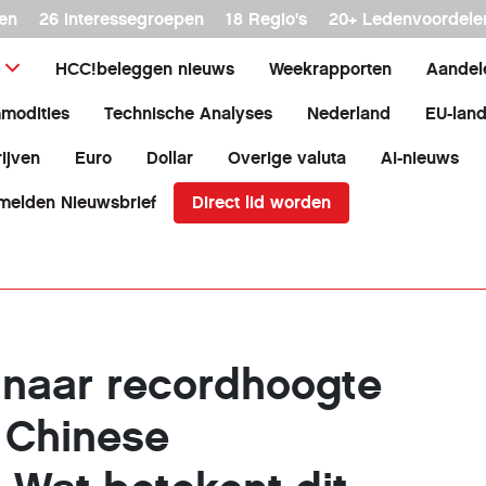
en
26 interessegroepen
18 Regio's
20+ Ledenvoordele
HCC!beleggen nieuws
Weekrapporten
Aandel
modities
Technische Analyses
Nederland
EU-lan
ijven
Euro
Dollar
Overige valuta
AI-nieuws
Direct lid worden
melden Nieuwsbrief
 naar recordhoogte
e Chinese