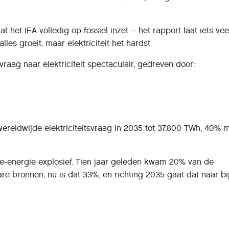
t het IEA volledig op fossiel inzet – het rapport laat iets vee
lles groeit, maar elektriciteit het hardst
e vraag naar elektriciteit spectaculair, gedreven door:
 wereldwijde elektriciteitsvraag in 2035 tot 37.800 TWh, 40% 
ne-energie explosief. Tien jaar geleden kwam 20% van de
bare bronnen, nu is dat 33%, en richting 2035 gaat dat naar bi
directeur Birol:
icatie is aangebroken. We blijven olie gebruiken, maar de ech