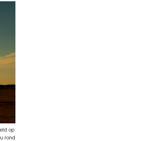
reld op
ou rond