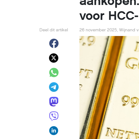
aankopen.
voor HCC-
Deel dit artikel
26 november 2025
,
Wijnand v