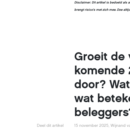
Disclaimer: Dit artikel is bedoeld a
brengt risico’s met zich mee. Doe alti
Groeit de 
komende 
door? Wat
wat beteke
beleggers
Deel dit artikel
15 november 2025
,
Wijnand v