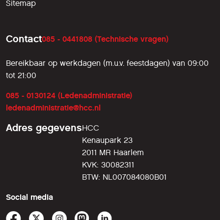
Sitemap
Contact
085 - 0441808 (Technische vragen)
Bereikbaar op werkdagen (m.u.v. feestdagen) van 09:00
tot 21:00
085 - 0130124 (Ledenadministratie)
ledenadministratie@hcc.nl
Adres gegevens
HCC
Kenaupark 23
2011 MR Haarlem
KVK: 30082311
BTW: NL007084080B01
Social media