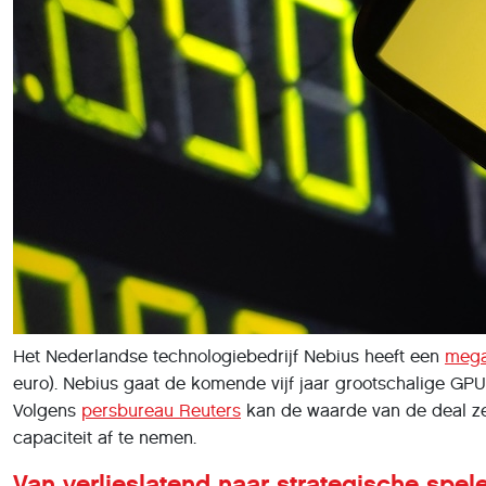
Het Nederlandse technologiebedrijf Nebius heeft een
mega
euro). Nebius gaat de komende vijf jaar grootschalige GPU
Volgens
persbureau Reuters
kan de waarde van de deal zelfs
capaciteit af te nemen.
Van verlieslatend naar strategische spel