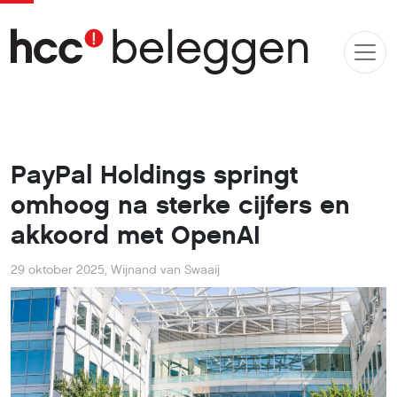
PayPal Holdings springt
omhoog na sterke cijfers en
akkoord met OpenAI
29 oktober 2025
,
Wijnand van Swaaij