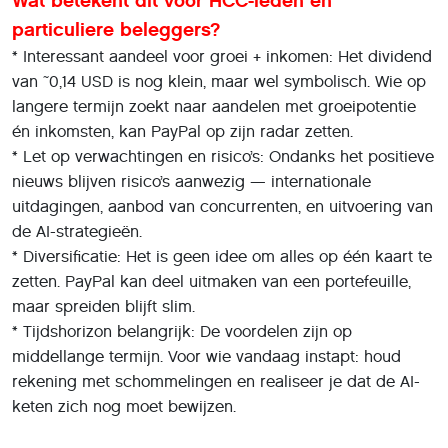
Wat betekent dit voor HCC-leden en
particuliere beleggers?
* Interessant aandeel voor groei + inkomen: Het dividend
van ~0,14 USD is nog klein, maar wel symbolisch. Wie op
langere termijn zoekt naar aandelen met groeipotentie
én inkomsten, kan PayPal op zijn radar zetten.
* Let op verwachtingen en risico’s: Ondanks het positieve
nieuws blijven risico’s aanwezig — internationale
uitdagingen, aanbod van concurrenten, en uitvoering van
de AI-strategieën.
* Diversificatie: Het is geen idee om alles op één kaart te
zetten. PayPal kan deel uitmaken van een portefeuille,
maar spreiden blijft slim.
* Tijdshorizon belangrijk: De voordelen zijn op
middellange termijn. Voor wie vandaag instapt: houd
rekening met schommelingen en realiseer je dat de AI-
keten zich nog moet bewijzen.