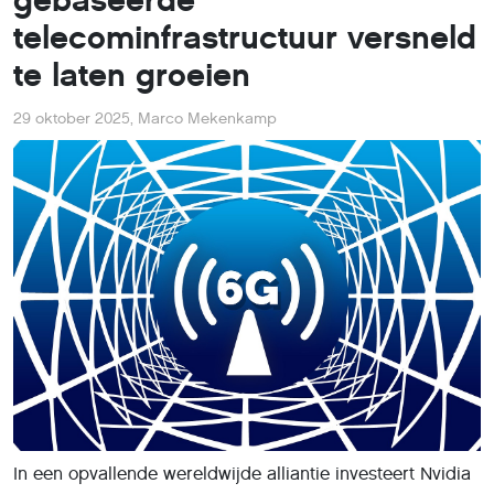
gebaseerde
telecominfrastructuur versneld
te laten groeien
29 oktober 2025
,
Marco Mekenkamp
In een opvallende wereldwijde alliantie investeert Nvidia