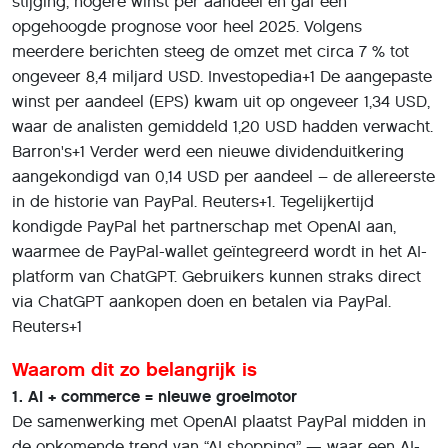
stijging, hogere winst per aandeel en gaf een
opgehoogde prognose voor heel 2025. Volgens
meerdere berichten steeg de omzet met circa 7 % tot
ongeveer 8,4 miljard USD. Investopedia+1 De aangepaste
winst per aandeel (EPS) kwam uit op ongeveer 1,34 USD,
waar de analisten gemiddeld 1,20 USD hadden verwacht.
Barron's+1 Verder werd een nieuwe dividenduitkering
aangekondigd van 0,14 USD per aandeel – de allereerste
in de historie van PayPal. Reuters+1. Tegelijkertijd
kondigde PayPal het partnerschap met OpenAI aan,
waarmee de PayPal-wallet geïntegreerd wordt in het AI-
platform van ChatGPT. Gebruikers kunnen straks direct
via ChatGPT aankopen doen en betalen via PayPal.
Reuters+1
Waarom dit zo belangrijk is
1. AI + commerce = nieuwe groeimotor
De samenwerking met OpenAI plaatst PayPal midden in
de opkomende trend van “AI shopping” — waar een AI-