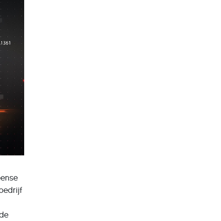
eense
edrijf
nde