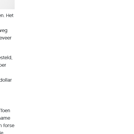
en. Het
 weg
eveer
steld,
per
dollar
 Toen
 name
n forse
de