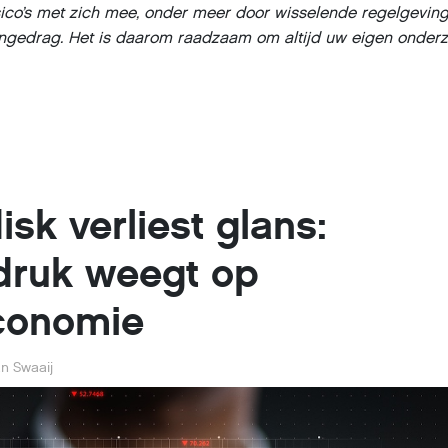
sico’s met zich mee, onder meer door wisselende regelgevin
gedrag. Het is daarom raadzaam om altijd uw eigen onderz
.
sk verliest glans:
druk weegt op
conomie
n Swaaij