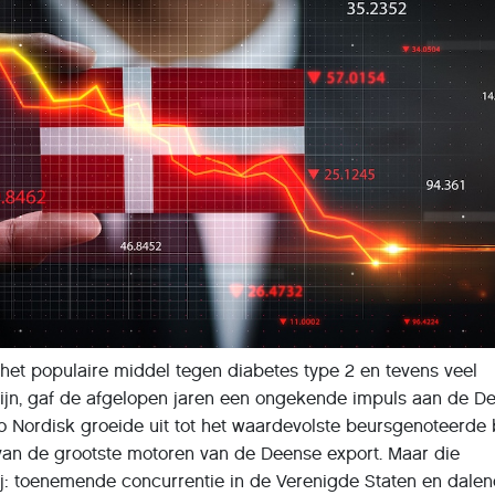
het populaire middel tegen diabetes type 2 en tevens veel
cijn, gaf de afgelopen jaren een ongekende impuls aan de D
 Nordisk groeide uit tot het waardevolste beursgenoteerde b
an de grootste motoren van de Deense export. Maar die
ij: toenemende concurrentie in de Verenigde Staten en dale