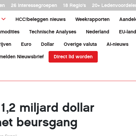
en
26 interessegroepen
18 Regio's
20+ Ledenvoordele
HCC!beleggen nieuws
Weekrapporten
Aandel
modities
Technische Analyses
Nederland
EU-lan
ijven
Euro
Dollar
Overige valuta
AI-nieuws
Direct lid worden
melden Nieuwsbrief
1,2 miljard dollar
met beursgang