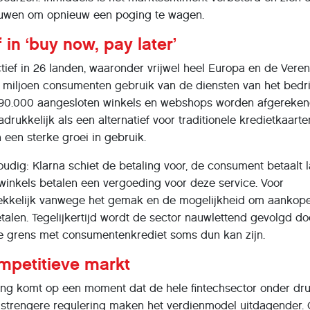
uwen om opnieuw een poging te wagen.
 in ‘buy now, pay later’
tief in 26 landen, waaronder vrijwel heel Europa en de Vere
11 miljoen consumenten gebruik van de diensten van het bedrij
790.000 aangesloten winkels en webshops worden afgereken
nadrukkelijk als een alternatief voor traditionele kredietkaart
 een sterke groei in gebruik.
udig: Klarna schiet de betaling voor, de consument betaalt l
winkels betalen een vergoeding voor deze service. Voor
rekkelijk vanwege het gemak en de mogelijkheid om aankop
etalen. Tegelijkertijd wordt de sector nauwlettend gevolgd do
e grens met consumentenkrediet soms dun kan zijn.
ompetitieve markt
ng komt op een moment dat de hele fintechsector onder dr
n strengere regulering maken het verdienmodel uitdagender.