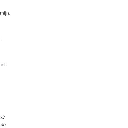
mijn.
t
het
HCC
 en