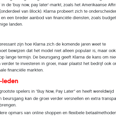
f in de ‘buy now, pay later’-markt, zoals het Amerikaanse Affi
 (onderdeel van Block). Klarna probeert zich te onderscheide
 en een breder aanbod van financiële diensten, zoals budge
mige landen.
teressant zijn hoe Klarna zich de komende jaren weet te
moet bewijzen dat het model niet alleen populair is, maar ook
p lange termijn. De beursgang geeft Klarna de kans om ni
 verder te investeren in groei, maar plaatst het bedrijf ook 
ale financiële markten.
-leden
grootste spelers in “Buy Now, Pay Later” en heeft wereldwijd
n beursgang kan de groei verder versnellen en extra transpa
 brengen.
rdere opmars van online shoppen en flexibele betaalmethode