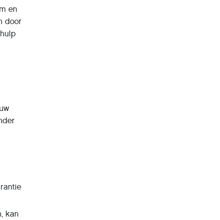
rm en
n door
thulp
euw
onder
rantie
n, kan