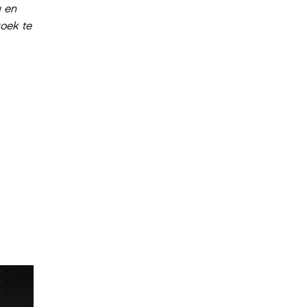
g en
oek te