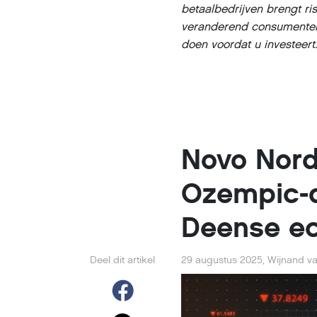
betaalbedrijven brengt ri
veranderend consumenten
doen voordat u investeert
Novo Nordi
Ozempic-
Deense e
Deel dit artikel
29 augustus 2025
,
Wijnand va