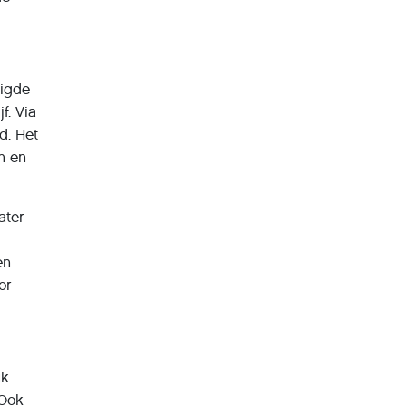
nigde
f. Via
d. Het
en en
ater
en
or
uk
 Ook