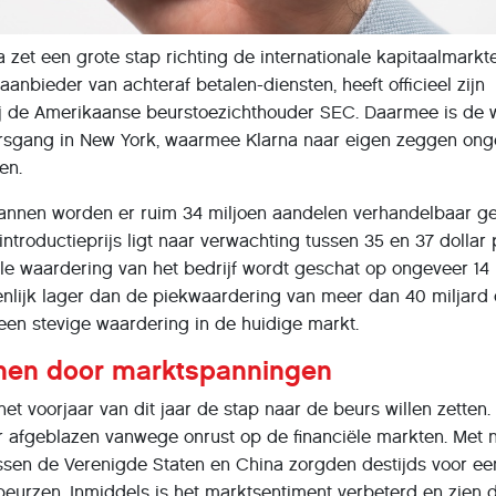
 zet een grote stap richting de internationale kapitaalmarkt
 aanbieder van achteraf betalen-diensten, heeft officieel zijn
j de Amerikaanse beurstoezichthouder SEC. Daarmee is de
ursgang in New York, waarmee Klarna naar eigen zeggen ong
en.
annen worden er ruim 34 miljoen aandelen verhandelbaar ge
troductieprijs ligt naar verwachting tussen 35 en 37 dollar 
le waardering van het bedrijf wordt geschat op ongeveer 14
zienlijk lager dan de piekwaardering van meer dan 40 miljard 
een stevige waardering in de huidige markt.
nnen door marktspanningen
 het voorjaar van dit jaar de stap naar de beurs willen zetten.
 afgeblazen vanwege onrust op de financiële markten. Met
sen de Verenigde Staten en China zorgden destijds voor ee
eurzen. Inmiddels is het marktsentiment verbeterd en zien 