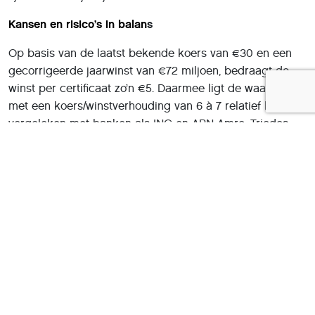
Kansen en risico’s in balan
s
Op basis van de laatst bekende koers van €30 en een
gecorrigeerde jaarwinst van €72 miljoen, bedraagt de
winst per certificaat zo’n €5. Daarmee ligt de waardering
met een koers/winstverhouding van 6 à 7 relatief laag
vergeleken met banken als ING en ABN Amro. Triodos
keerde over 2024 een interim-dividend uit van €1,27. Door
een forse voorziening van €100 miljoen vanwege de
schikking, wordt het slotdividend overgeslagen. In een
normaal jaar ligt de payout-ratio op 50%, wat bij deze
winst op een dividendrendement van 8,3% zou kunnen
wijzen.
Beleggersadvies: wees kritisch en gebruik een
limietorder
De CET1-ratio van 16,4% is sterk, maar de bank mist