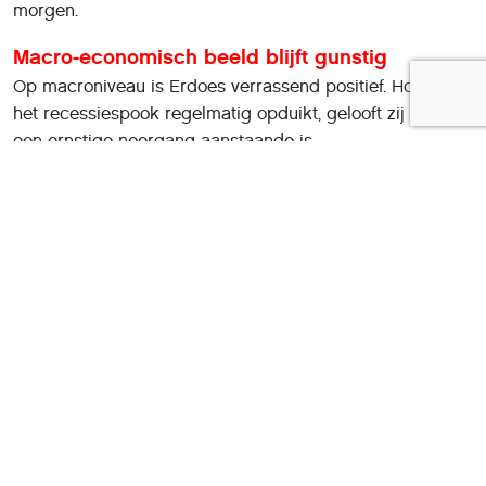
morgen.
Macro-economisch beeld blijft gunstig
Op macroniveau is Erdoes verrassend positief. Hoewel
het recessiespook regelmatig opduikt, gelooft zij niet dat
een ernstige neergang aanstaande is.
Recessievoorspellingen circuleren al jaren, zegt ze, maar
de echte economische data wijzen nog steeds op
relatieve veerkracht. Dat betekent volgens haar dat er
ruimte blijft voor bedrijven om te investeren in AI-
technologieën – en dat de financieringsmarkt, inclusief
kredietmarkten, daardoor aantrekkelijk blijft voor
beleggers die actief durven te alloceren.
Wat betekent dit voor HCC-leden die
beleggen?
Voor leden die actief beleggen is de boodschap helder
maar genuanceerd: