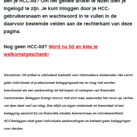
Ben je HCC-lid? Om het gehele artikel te lezen dien je
ingelogd te zijn. Je kunt inloggen door je HCC-
gebruikersnaam en wachtwoord in te vullen in de
daarvoor bestemde velden aan de rechterkant van deze
pagina.
Nog geen HCC-lid?
Word nu lid en kies je
welkomstgeschenk!
Disclaimer:
Dit artikel is uitsluitend bedoeld voor informatieve doeleinden. Het vormt
géén individueel of professioneel beleggingsadvies en mag niet worden
beschouwd als een aanbeveling tot het kopen of verkopen van financiële
instrumenten. Beleggen brengt risico’s met zich mee, waaronder het risico op verlies
van (een deel van) uw inleg. Doe altijd uw eigen onderzoek en beoordeel of een
belegging aansluit bij uw financiële situatie, kennisniveau en risicobereidheid.
HCC!beleggen doet geen individuele aanbevelingen en beheert geen beleggingen
voor derden.