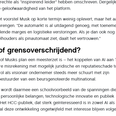
onrechte als “inspirerend leider” hebben omschreven. Dergelij
e geloofwaardigheid van het platform.
t voorstel Musk op korte termijn weinig oplevert, maar het 
brengen. “De automarkt is al uitdagend genoeg, met toenem
alende marges en logistieke verstoringen. Als je dan ook nog
lhouders als pinautomaat ziet, daalt het vertrouwen.”
r of grensoverschrijdend?
 of Musks plan een meesterzet is – het koppelen van AI aan T
ure misrekening met mogelijk juridische en reputatieschade t
 rol als visionair ondernemer steeds meer schuurt met zijn
bestuurder van een beursgenoteerde multinational.
a wordt daarmee een schoolvoorbeeld van de spanningen di
persoonlijke belangen, technologische innovatie en publiek
Het HCC-publiek, dat sterk geïnteresseerd is in zowel AI als
al deze ontwikkeling ongetwijfeld met interesse blijven volge