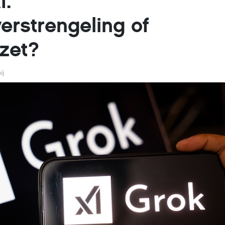
I.
erstrengeling of
 zet?
ij