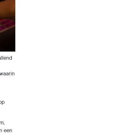
allend
 waarin
 op
um,
an een