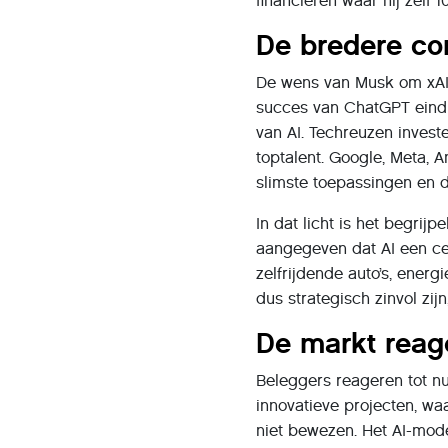
financieren waar hij zelf 
De bredere cont
De wens van Musk om xAI s
succes van ChatGPT eind 
van AI. Techreuzen investe
toptalent. Google, Meta, 
slimste toepassingen en 
In dat licht is het begrijp
aangegeven dat AI een ce
zelfrijdende auto’s, ener
dus strategisch zinvol zijn
De markt reag
Beleggers reageren tot n
innovatieve projecten, waa
niet bewezen. Het AI-mod