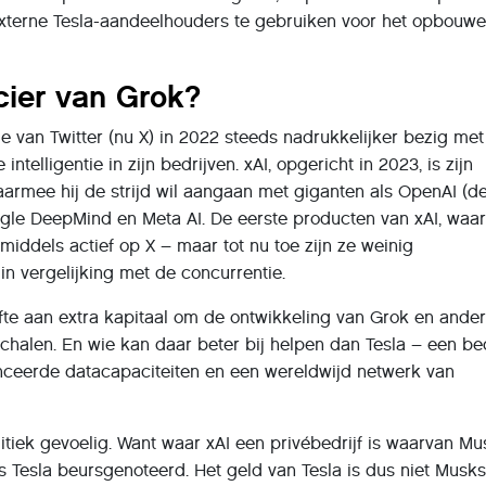
externe Tesla-aandeelhouders te gebruiken voor het opbouw
ncier van Grok?
 van Twitter (nu X) in 2022 steeds nadrukkelijker bezig met
intelligentie in zijn bedrijven. xAI, opgericht in 2023, is zijn
aarmee hij de strijd wil aangaan met giganten als OpenAI (d
le DeepMind en Meta AI. De eerste producten van xAI, waa
nmiddels actief op X – maar tot nu toe zijn ze weinig
n vergelijking met de concurrentie.
te aan extra kapitaal om de ontwikkeling van Grok en ander
chalen. En wie kan daar beter bij helpen dan Tesla – een bed
ceerde datacapaciteiten en een wereldwijd netwerk van
itiek gevoelig. Want waar xAI een privébedrijf is waarvan Mu
is Tesla beursgenoteerd. Het geld van Tesla is dus niet Musk