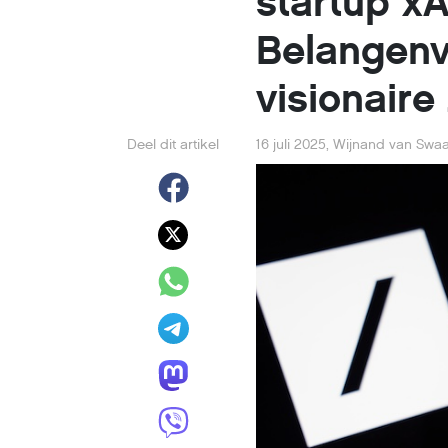
startup xA
Belangenv
visionaire
Deel dit artikel
16 juli 2025
,
Wijnand van Swaa