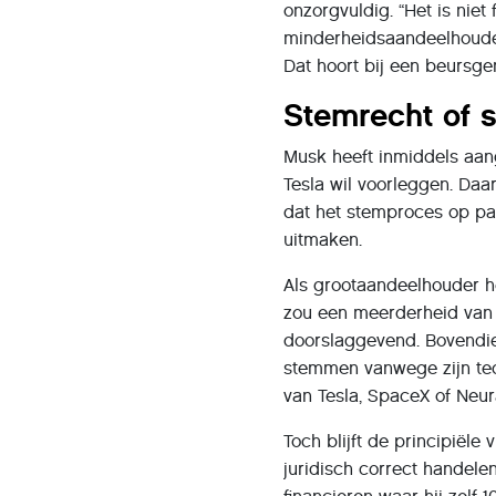
onzorgvuldig. “Het is niet 
minderheidsaandeelhouder
Dat hoort bij een beursg
Stemrecht of s
Musk heeft inmiddels aan
Tesla wil voorleggen. Daar
dat het stemproces op pap
uitmaken.
Als grootaandeelhouder he
zou een meerderheid van i
doorslaggevend. Bovendie
stemmen vanwege zijn te
van Tesla, SpaceX of Neur
Toch blijft de principiël
juridisch correct handelen