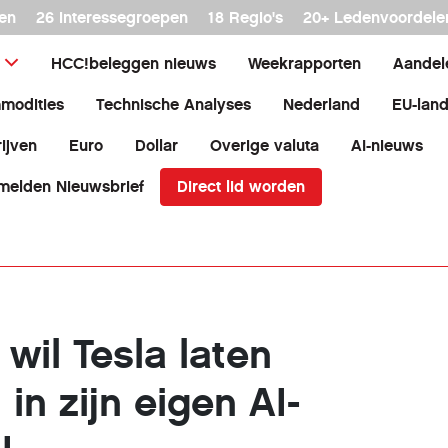
en
26 interessegroepen
18 Regio's
20+ Ledenvoordele
HCC!beleggen nieuws
Weekrapporten
Aandel
modities
Technische Analyses
Nederland
EU-lan
ijven
Euro
Dollar
Overige valuta
AI-nieuws
Direct lid worden
melden Nieuwsbrief
wil Tesla laten
 in zijn eigen AI-