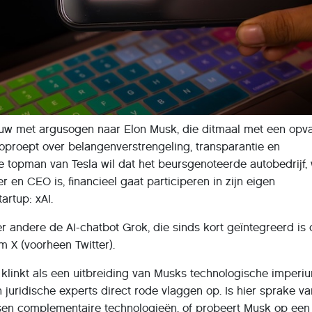
euw met argusogen naar Elon Musk, die ditmaal met een opv
oproept over belangenverstrengeling, transparantie en
 topman van Tesla wil dat het beursgenoteerde autobedrijf,
r en CEO is, financieel gaat participeren in zijn eigen
artup: xAI.
er andere de AI-chatbot Grok, die sinds kort geïntegreerd is
 X (voorheen Twitter).
 klinkt als een uitbreiding van Musks technologische imperi
en juridische experts direct rode vlaggen op. Is hier sprake v
ssen complementaire technologieën, of probeert Musk op een