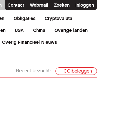
n
Contact
Webmail
Zoeken
Inloggen
en
Obligaties
Cryptovaluta
den
USA
China
Overige landen
Overig Financieel Nieuws
Recent bezocht:
HCC!beleggen