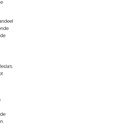
ke
aandeel
ende
 de
esla’s
ot
e
 de
n.