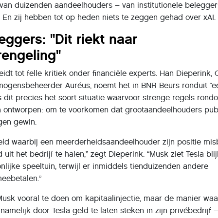
van duizenden aandeelhouders – van institutionele belegger
s. En zij hebben tot op heden niets te zeggen gehad over xAI.
eggers: "Dit riekt naar
rengeling"
idt tot felle kritiek onder financiële experts. Han Dieperink, 
ermogensbeheerder Auréus, noemt het in BNR Beurs ronduit “e
s dit precies het soort situatie waarvoor strenge regels rond
n ontworpen: om te voorkomen dat grootaandeelhouders pub
gen gewin.
eeld waarbij een meerderheidsaandeelhouder zijn positie mis
uit het bedrijf te halen,” zegt Dieperink. “Musk ziet Tesla bli
nlijke speeltuin, terwijl er inmiddels tienduizenden andere
meebetalen.”
Musk vooral te doen om kapitaalinjectie, maar de manier waa
namelijk door Tesla geld te laten steken in zijn privébedrijf –