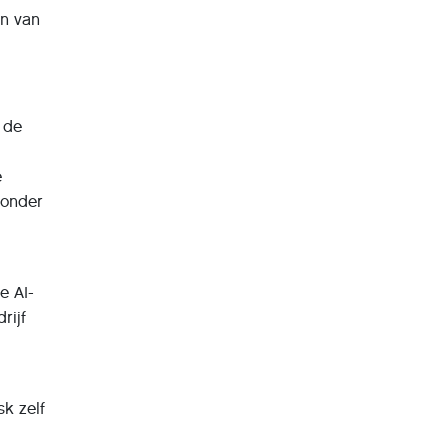
en van
 de
e
ronder
e AI-
rijf
sk zelf
s