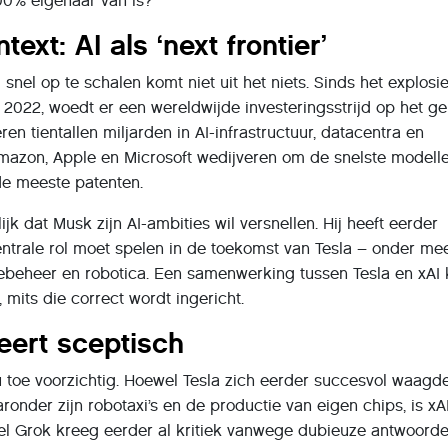
100% eigenaar van is?
ext: AI als ‘next frontier’
nel op te schalen komt niet uit het niets. Sinds het explosi
2022, woedt er een wereldwijde investeringsstrijd op het g
ren tientallen miljarden in AI-infrastructuur, datacentra en
Amazon, Apple en Microsoft wedijveren om de snelste modell
de meeste patenten.
elijk dat Musk zijn AI-ambities wil versnellen. Hij heeft eerder
ntrale rol moet spelen in de toekomst van Tesla – onder me
giebeheer en robotica. Een samenwerking tussen Tesla en xAI
, mits die correct wordt ingericht.
eert sceptisch
u toe voorzichtig. Hoewel Tesla zich eerder succesvol waagd
ronder zijn robotaxi’s en de productie van eigen chips, is xA
el Grok kreeg eerder al kritiek vanwege dubieuze antwoord