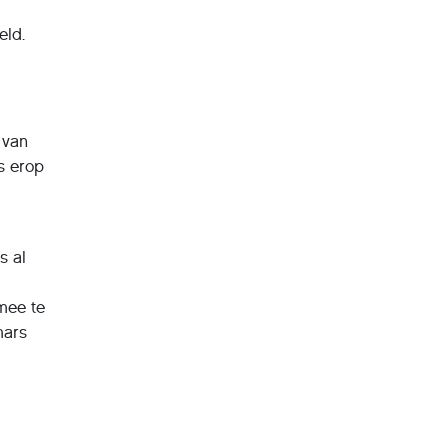
eld.
 van
ts erop
s al
mee te
mars
n