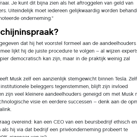
fraai. Je kunt dit bijna zien als het aftroggelen van geld van
s. Uiteindelijk moet iedereen gelijkwaardig worden behand
enoteerde onderneming.”
chijninspraak?
gegeven dat hij het voorstel formeel aan de aandeelhouders
mee lijkt hij de juiste procedure te volgen – al wijzen exper
ier democratisch kan zijn, maar in de praktijk weinig zal
eft Musk zelf een aanzienlijk stemgewicht binnen Tesla. Zelf
nstitutionele beleggers tegenstemmen, blijft zijn invloed
n zijn veel kleinere aandeelhouders geneigd om met Musk 
chnologische visie en eerdere successen – denk aan de op
alink.
e vraag overeind: kan een CEO van een beursbedrijf ethisch e
 als hij via dat bedrijf een privéonderneming probeert te