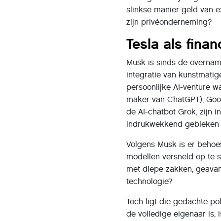
slinkse manier geld van 
zijn privéonderneming?
Tesla als fina
Musk is sinds de overname
integratie van kunstmatige 
persoonlijke AI-venture w
maker van ChatGPT), Goog
de AI-chatbot Grok, zijn i
indrukwekkend gebleken i
Volgens Musk is er behoef
modellen versneld op te s
met diepe zakken, geavan
technologie?
Toch ligt die gedachte pol
de volledige eigenaar is, 