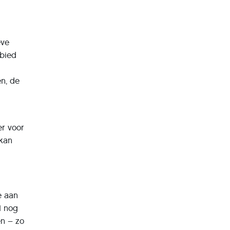
eve
ebied
en, de
er voor
 kan
e aan
I nog
en – zo