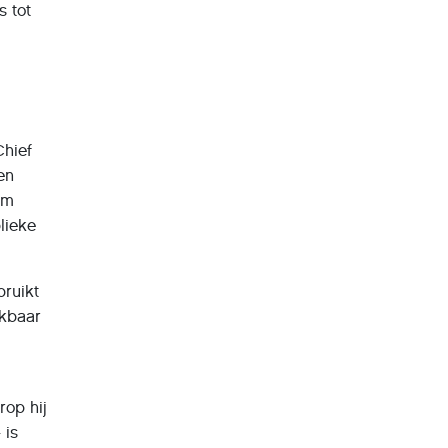
s tot
Chief
en
om
lieke
bruikt
jkbaar
rop hij
 is