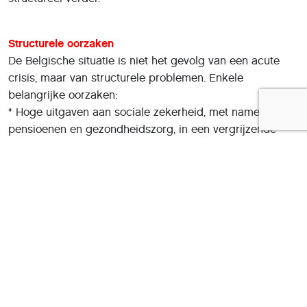
Structurele oorzaken
De Belgische situatie is niet het gevolg van een acute
crisis, maar van structurele problemen. Enkele
belangrijke oorzaken:
* Hoge uitgaven aan sociale zekerheid, met name
pensioenen en gezondheidszorg, in een vergrijzende
samenleving.
* Een complex politiek systeem, waarin
begrotingsdiscipline moeilijk afdwingbaar is tussen
federale en regionale overheden.
* Weinig ruimte voor extra belastingen, omdat de
belastingdruk al hoog is.
* Weinig politieke bereidheid tot structurele
hervormingen, mede door electorale druk.
De Belgische overheidsschuld is daardoor structureel
moeilijk af te bouwen, zelfs bij een stabiele of groeiende