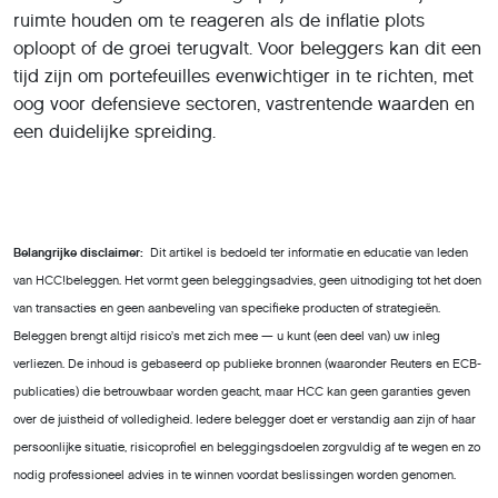
ruimte houden om te reageren als de inflatie plots
oploopt of de groei terugvalt. Voor beleggers kan dit een
tijd zijn om portefeuilles evenwichtiger in te richten, met
oog voor defensieve sectoren, vastrentende waarden en
een duidelijke spreiding.
Belangrijke disclaimer:
Dit artikel is bedoeld ter informatie en educatie van leden
van HCC!beleggen. Het vormt geen beleggingsadvies, geen uitnodiging tot het doen
van transacties en geen aanbeveling van specifieke producten of strategieën.
Beleggen brengt altijd risico’s met zich mee — u kunt (een deel van) uw inleg
verliezen. De inhoud is gebaseerd op publieke bronnen (waaronder Reuters en ECB-
publicaties) die betrouwbaar worden geacht, maar HCC kan geen garanties geven
over de juistheid of volledigheid. Iedere belegger doet er verstandig aan zijn of haar
persoonlijke situatie, risicoprofiel en beleggingsdoelen zorgvuldig af te wegen en zo
nodig professioneel advies in te winnen voordat beslissingen worden genomen.