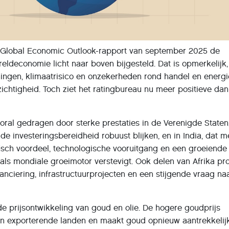
ijn Global Economic Outlook-rapport van september 2025 de
reldeconomie licht naar boven bijgesteld. Dat is opmerkelijk,
ingen, klimaatrisico en onzekerheden rond handel en energie
zichtigheid. Toch ziet het ratingbureau nu meer positieve dan
oral gedragen door sterke prestaties in de Verenigde Staten
 investeringsbereidheid robuust blijken, en in India, dat m
sch voordeel, technologische vooruitgang en een groeiende
 als mondiale groeimotor verstevigt. Ook delen van Afrika pro
nanciering, infrastructuurprojecten en een stijgende vraag na
 de prijsontwikkeling van goud en olie. De hogere goudprijs
an exporterende landen en maakt goud opnieuw aantrekkelij