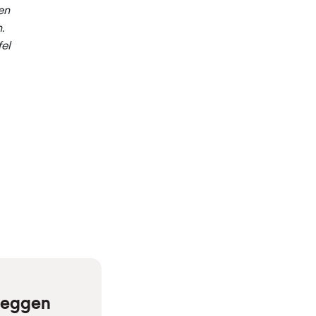
en
.
fel
eleggen