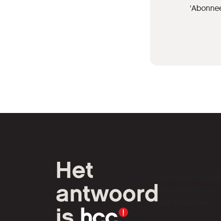
'Abonnee
HCC is een verenig
van computer- en
tech-liefhebbers.