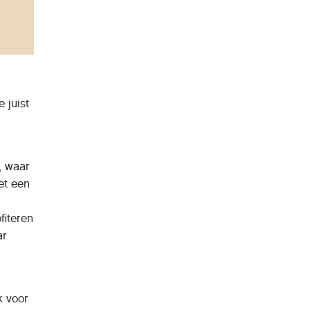
 juist
, waar
et een
fiteren
ar
k voor