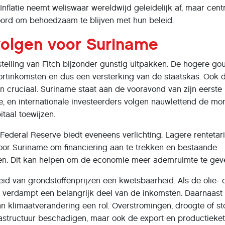
 Inflatie neemt weliswaar wereldwijd geleidelijk af, maar cent
rd om behoedzaam te blijven met hun beleid.
volgen voor Suriname
telling van Fitch bijzonder gunstig uitpakken. De hogere gou
ortinkomsten en dus een versterking van de staatskas. Ook 
ijn cruciaal. Suriname staat aan de vooravond van zijn eerste
, en internationale investeerders volgen nauwlettend de mo
itaal toewijzen.
Federal Reserve biedt eveneens verlichting. Lagere rentetar
or Suriname om financiering aan te trekken en bestaande
ren. Dit kan helpen om de economie meer ademruimte te gev
heid van grondstoffenprijzen een kwetsbaarheid. Als de olie- 
, verdampt een belangrijk deel van de inkomsten. Daarnaast 
 klimaatverandering een rol. Overstromingen, droogte of s
rastructuur beschadigen, maar ook de export en productieke