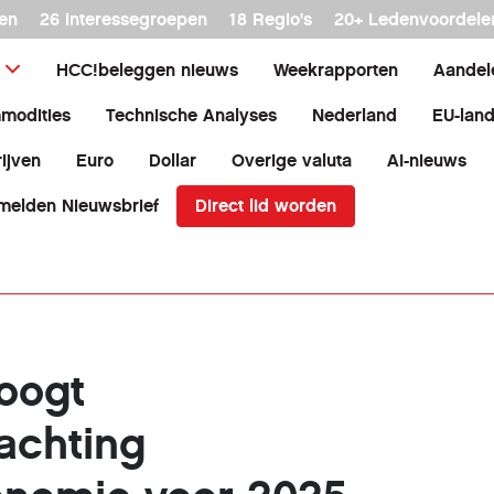
en
26 interessegroepen
18 Regio's
20+ Ledenvoordele
HCC!beleggen nieuws
Weekrapporten
Aandel
modities
Technische Analyses
Nederland
EU-lan
ijven
Euro
Dollar
Overige valuta
AI-nieuws
Direct lid worden
melden Nieuwsbrief
hoogt
achting