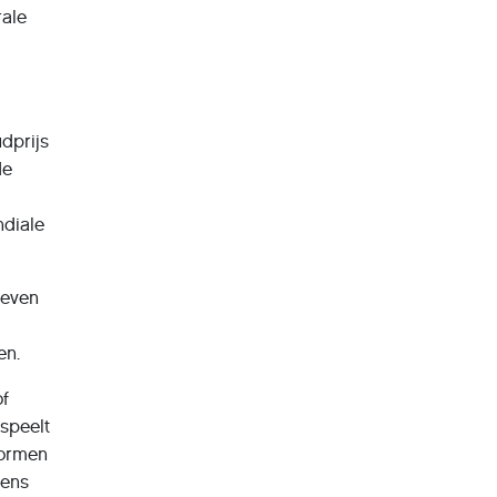
rale
dprijs
de
ndiale
ieven
en.
of
speelt
tormen
tens