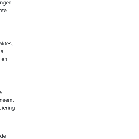
ingen
mte
aktes,
a,
d en
e
fneemt
ciering
 de