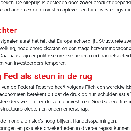
zoeken. De olieprijs is gestegen door zowel productiebeperk
exportlanden extra inkomsten oplevert en hun investeringsrui
chter
ignalen staat het feit dat Europa achterblijft. Structurele zw
evolking, hoge energiekosten en een trage hervormingsagend
 Daarnaast zijn er politieke onzekerheden rond handelsbelei
en van investeerders temperen.
 Fed als steun in de rug
g van de Federal Reserve heeft volgens Fitch een wereldwijd
conomieën betekent dit dat de druk op hun schuldenlast a
esteerders weer meer durven te investeren. Goedkopere finan
rastructuurprojecten en ondernemerschap.
de mondiale risico’s hoog blijven. Handelsspanningen,
oringen en politieke onzekerheden in diverse regio’s kunnen