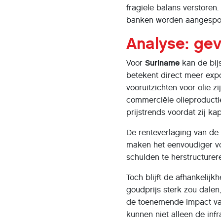
fragiele balans verstoren.
banken worden aangespoo
Analyse: ge
Voor
Suriname
kan de bijs
betekent direct meer exp
vooruitzichten voor olie z
commerciële olieproductie
prijstrends voordat zij kap
De renteverlaging van de 
maken het eenvoudiger vo
schulden te herstructure
Toch blijft de afhankelijk
goudprijs sterk zou dalen
de toenemende impact van
kunnen niet alleen de inf