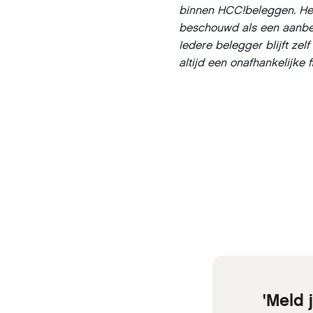
binnen HCC!beleggen. Het
beschouwd als een aanbev
Iedere belegger blijft zel
altijd een onafhankelijke f
'Meld 