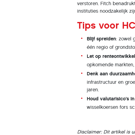
verstoren. Fitch benadruk
instituties noodzakelijk z
Tips voor H
Blijf spreiden
: zowel 
één regio of grondstof
Let op renteontwikke
opkomende markten, m
Denk aan duurzaamh
infrastructuur en gr
jaren.
Houd valutarisico’s i
wisselkoersen fors s
Disclaimer: Dit artikel is